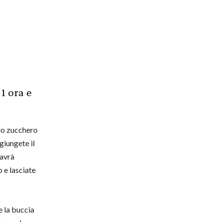
1 ora e
llo zucchero
giungete il
 avrà
o e lasciate
e la buccia