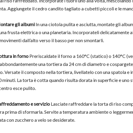
al riso raffreddato. Incorporate i tuorli uno alla volta, mescoland
ta. Aggiungete il cedro candito tagliato a cubetti piccoli e le mand
ontare gli albumi
In una ciotola pulita e asciutta, montate gli albu
una frusta elettrica o una planetaria. Incorporateli delicatamente
 movimenti dall’alto verso il basso per non smontarli.
ottura in forno
Preriscaldate il forno a 160°C (statico) o 140°C (ven
abbondantemente una tortiera da 24 cm di diametro e cospargetel
. Versate il composto nella tortiera, livellatelo con una spatola e 
 minuti. La torta è cotta quando risulta dorata in superficie e uno 
 centro esce pulito.
affreddamento e servizio
Lasciate raffreddare la torta di riso co
iera prima di sformarla. Servite a temperatura ambiente o leggermen
ata con zucchero a velo se desiderate.