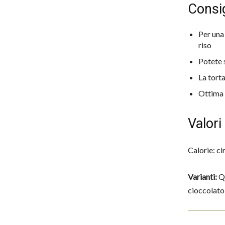
Consigl
Per una
riso
Potete 
La torta
Ottima 
Valori
Calorie: ci
Varianti:
Qu
cioccolato,