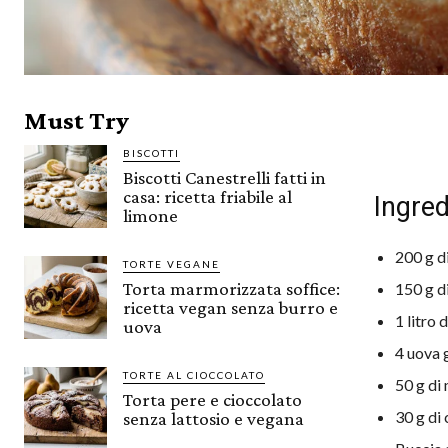
Must Try
BISCOTTI
Biscotti Canestrelli fatti in
casa: ricetta friabile al
Ingred
limone
200 g di
TORTE VEGANE
Torta marmorizzata soffice:
150 g d
ricetta vegan senza burro e
1 litro 
uova
4 uova 
TORTE AL CIOCCOLATO
50 g di
Torta pere e cioccolato
30 g di
senza lattosio e vegana