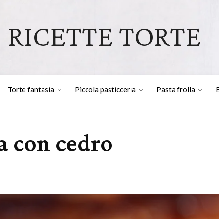
RICETTE TORTE
Torte fantasia
Piccola pasticceria
Pasta frolla
B
a con cedro