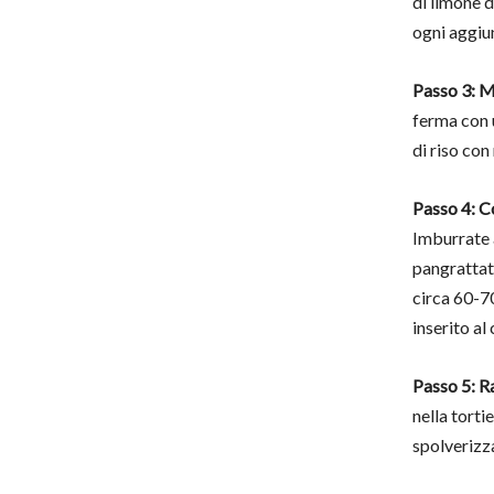
di limone d
ogni aggiun
Passo 3: M
ferma con 
di riso con
Passo 4: C
Imburrate 
pangrattato
circa 60-70
inserito al
Passo 5: R
nella tort
spolverizz