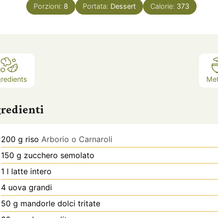
Porzioni:
8
Portata:
Dessert
Calorie:
373
u
u
u
t
t
t
i
i
i
gredients
Me
redienti
200
g
riso
Arborio o Carnaroli
150
g
zucchero semolato
1
l
latte intero
4
uova grandi
50
g
mandorle dolci tritate