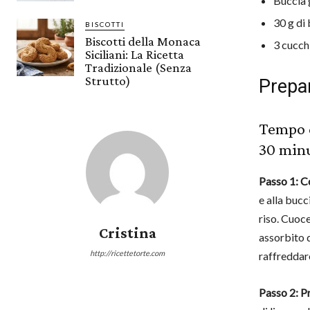
Buccia 
30 g di 
BISCOTTI
Biscotti della Monaca
3 cucch
Siciliani: La Ricetta
Tradizionale (Senza
Strutto)
Prepar
Tempo d
30 minut
Passo 1: Co
e alla bucc
riso. Cuoce
Cristina
assorbito q
http://ricettetorte.com
raffredda
Passo 2: P