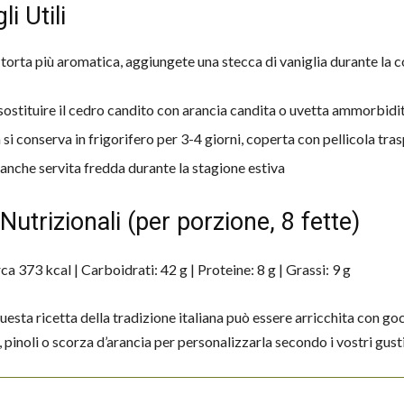
i Utili
 torta più aromatica, aggiungete una stecca di vaniglia durante la c
sostituire il cedro candito con arancia candita o uvetta ammorbidi
 si conserva in frigorifero per 3-4 giorni, coperta con pellicola tra
anche servita fredda durante la stagione estiva
 Nutrizionali (per porzione, 8 fette)
rca 373 kcal | Carboidrati: 42 g | Proteine: 8 g | Grassi: 9 g
esta ricetta della tradizione italiana può essere arricchita con go
 pinoli o scorza d’arancia per personalizzarla secondo i vostri gusti