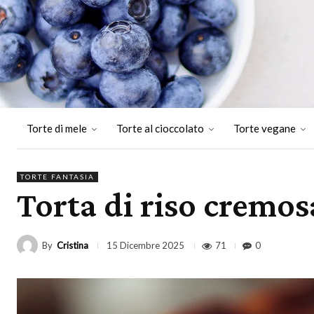
Torte di mele
Torte al cioccolato
Torte vegane
TORTE FANTASIA
Torta di riso cremos
By
Cristina
71
0
15 Dicembre 2025