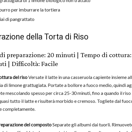
grattugiata di 1 limone biologico non trattato
burro per imburrare la tortiera
iai di pangrattato
azione della Torta di Riso
i preparazione: 20 minuti | Tempo di cottura: 
i | Difficoltà: Facile
ttura del riso
Versate il latte in una casseruola capiente insieme a
ia di limone grattugiata. Portate a bollore a fuoco medio, quindi ag
te mescolando spesso per circa 25-30 minuti, fino a quando il riso
uasi tutto il latte e risulterà morbido e cremoso. Togliete dal fuoc
re completamente.
reparazione del composto
Separate gli albumi dai tuorli. Rimuovet