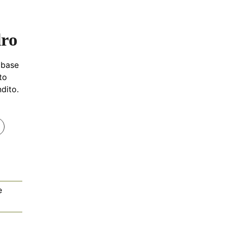
dro
 base
to
dito.
e