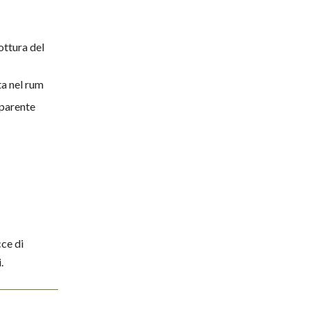
ottura del
ta nel rum
sparente
cce di
.