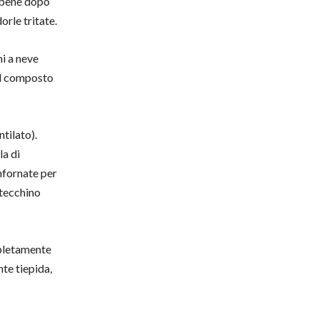
o bene dopo
orle tritate.
mi a neve
 al composto
tilato).
a di
infornate per
stecchino
mpletamente
te tiepida,