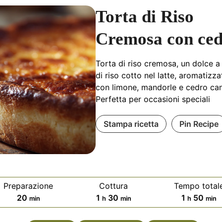
Torta di Riso
Cremosa con ce
Torta di riso cremosa, un dolce a
di riso cotto nel latte, aromatizza
con limone, mandorle e cedro can
Perfetta per occasioni speciali
Stampa ricetta
Pin Recipe
Preparazione
Cottura
Tempo total
m
o
m
o
m
20
1
30
1
50
min
h
min
h
min
i
r
i
r
i
n
a
n
a
n