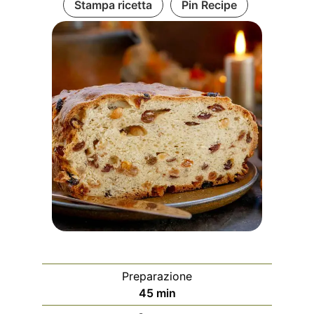
Stampa ricetta
Pin Recipe
Preparazione
m
45
min
i