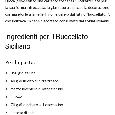
Lucca (dove esiste una variante toscana). Si caratterizza per
la sua forma intrecciata, la glassatura bianca e la decorazione
con mandorle a lamelle. Il nome deriva dal latino “buccellatum”,
che indicava un pane biscottato consumato dai soldati romani.
Ingredienti per il Buccellato
Siciliano
Per la pasta:
350 g di farina
40 g di lievito di birra fresco
mezzo bicchiere di latte tiepido
1 uovo
70 g di zucchero + 1 cucchiaino
1 presa di sale