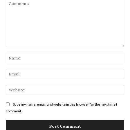
Comment:
Na
Ema
Web
Save my name, email, and website in this browser for the next time I
comment.