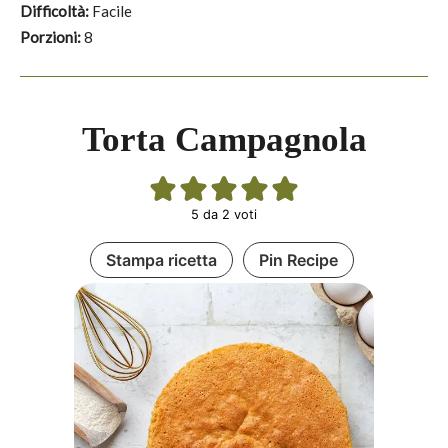
Difficoltà:
Facile
Porzioni:
8
Torta Campagnola
5
da
2
voti
Stampa ricetta
Pin Recipe