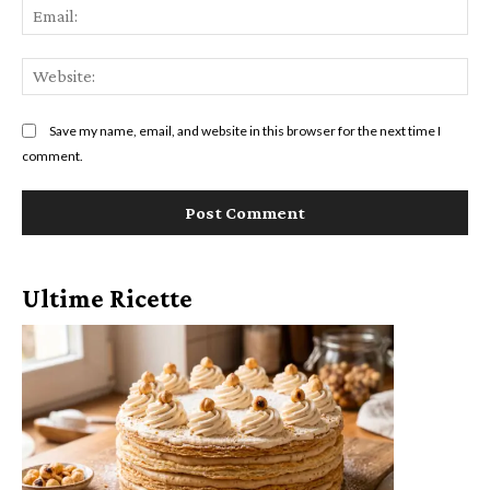
Ema
Web
Save my name, email, and website in this browser for the next time I
comment.
Ultime Ricette