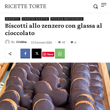
RICETTE TORTE
BISCOTTI
COOKIES RICETTE
PICCOLA PASTICCERIA
Biscotti allo zenzero con glassa al
cioccolato
By
Cristina
62
13 Gennaio 2026
0
Save