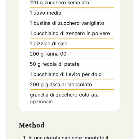
120
g
zucchero semolato
1
uovo medio
1
bustina di zucchero vanigliato
1
cucchiaino di zenzero in polvere
1
pizzico di sale
200
g
farina 00
50
g
fecola di patate
1
cucchiaino di lievito per dolci
200
g
glassa al cioccolato
granella di zucchero colorata
opzionale
Method
In una ciotola capiente, montate il