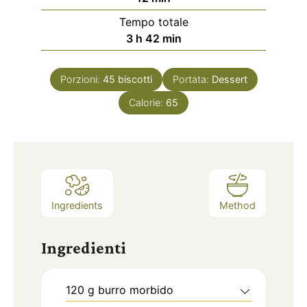
u
i
Tempo totale
t
n
o
m
3
h
42
min
i
u
r
i
t
e
n
i
Porzioni:
45
biscotti
Portata:
Dessert
u
Calorie:
t
65
i
Ingredients
Method
Ingredienti
120
g
burro morbido