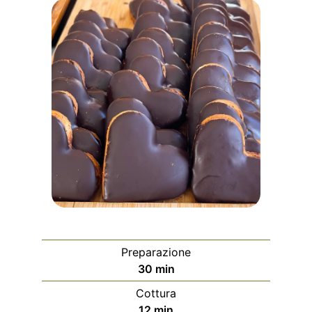
Preparazione
m
30
min
i
Cottura
n
m
12
min