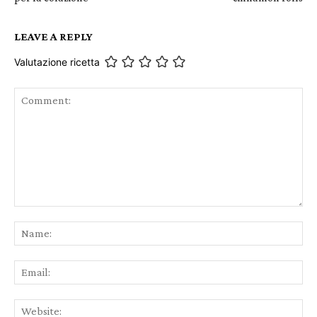
LEAVE A REPLY
Valutazione ricetta
Comment:
Na
Ema
Web