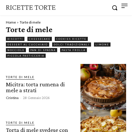
RICETTE TORTE
Home
Torte di mele
Torte di mele
BISCOTTI
CHEESECAKE
COOKIES RICETTE
DESSERT AL CUCCHIAIO
DOLCI TRADIZIONALI
LIMONE
NOCCIOLE
PAN DI SPAGNA
PASTA FROLLA
PICCOLA PASTICCERIA
TORTE DI MELE
Micitra: torta rumena di
mele a strati
Cristina
-
28 Gennaio 2026
TORTE DI MELE
Torta di mele svedese con