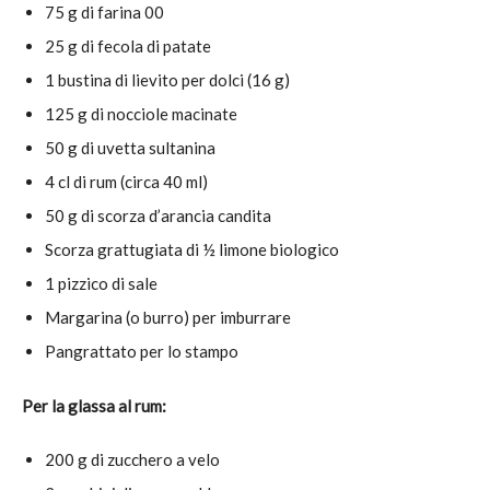
75 g di farina 00
25 g di fecola di patate
1 bustina di lievito per dolci (16 g)
125 g di nocciole macinate
50 g di uvetta sultanina
4 cl di rum (circa 40 ml)
50 g di scorza d’arancia candita
Scorza grattugiata di ½ limone biologico
1 pizzico di sale
Margarina (o burro) per imburrare
Pangrattato per lo stampo
Per la glassa al rum:
200 g di zucchero a velo