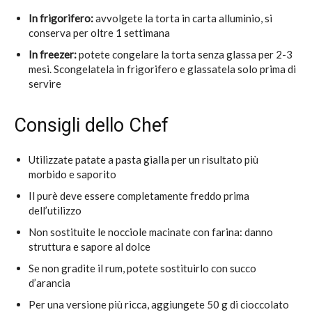
In frigorifero:
avvolgete la torta in carta alluminio, si
conserva per oltre 1 settimana
In freezer:
potete congelare la torta senza glassa per 2-3
mesi. Scongelatela in frigorifero e glassatela solo prima di
servire
Consigli dello Chef
Utilizzate patate a pasta gialla per un risultato più
morbido e saporito
Il purè deve essere completamente freddo prima
dell’utilizzo
Non sostituite le nocciole macinate con farina: danno
struttura e sapore al dolce
Se non gradite il rum, potete sostituirlo con succo
d’arancia
Per una versione più ricca, aggiungete 50 g di cioccolato