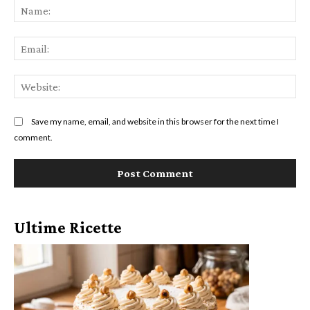
Na
Ema
Web
Save my name, email, and website in this browser for the next time I
comment.
Ultime Ricette