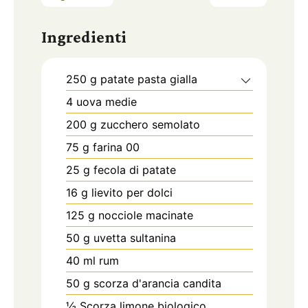
Ingredienti
250
g
patate pasta gialla
4
uova medie
200
g
zucchero semolato
75
g
farina 00
25
g
fecola di patate
16
g
lievito per dolci
125
g
nocciole macinate
50
g
uvetta sultanina
40
ml
rum
50
g
scorza d'arancia candita
½
Scorza limone biologico