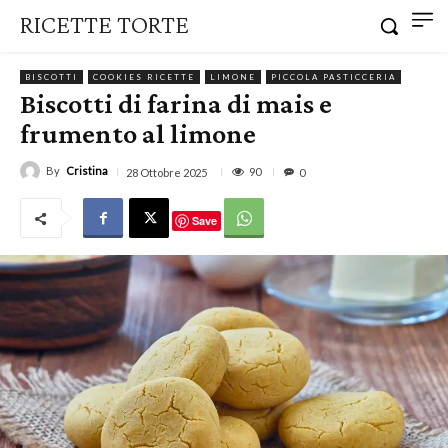
RICETTE TORTE
BISCOTTI
COOKIES RICETTE
LIMONE
PICCOLA PASTICCERIA
Biscotti di farina di mais e
frumento al limone
By
Cristina
90
28 Ottobre 2025
0
Save