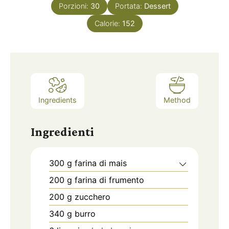
i
Porzioni:
30
Portata:
Dessert
Calorie:
152
Ingredients
Method
Ingredienti
300
g
farina di mais
200
g
farina di frumento
200
g
zucchero
340
g
burro