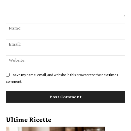
Comment:
Na
Ema
Web
Save my name, email, and website in this browser for the next time I
comment.
Ultime Ricette