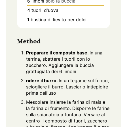
6
limoni
solo la buccia
4
tuorli d'uova
1
bustina di lievito per dolci
Method
Preparare il composto base.
In una
terrina, sbattere i tuorli con lo
zucchero. Aggiungere la buccia
grattugiata dei 6 limoni
ndere il burro.
In un tegame sul fuoco,
sciogliere il burro. Lasciarlo intiepidire
prima dell'uso
Mescolare insieme la farina di mais e
la farina di frumento. Disporre le farine
sulla spianatoia a fontana. Versare al
centro il composto di tuorli, zucchero
e buccia di limone. Aggiungere il burro