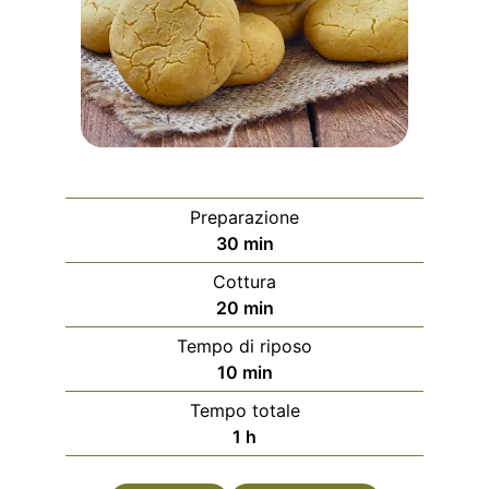
Preparazione
m
30
min
i
Cottura
n
m
20
min
u
i
Tempo di riposo
t
n
m
10
min
i
u
i
Tempo totale
t
n
o
1
h
i
u
r
t
a