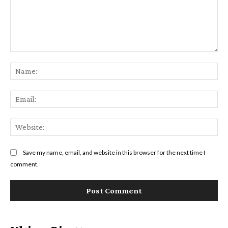
Comment:
Na
Ema
Web
Save my name, email, and website in this browser for the next time I
comment.